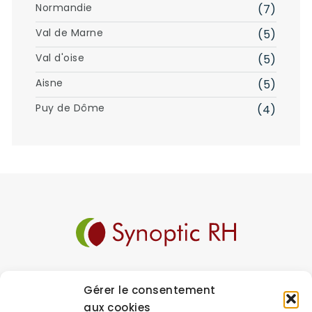
Normandie
(7)
Val de Marne
(5)
Val d'oise
(5)
Aisne
(5)
Puy de Dôme
(4)
Gérer le consentement
Synoptic RH est un cabinet de recrutement et
aux cookies
d’évaluation destiné à l’environnement des PME/PMI