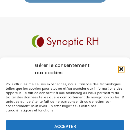
Gérer le consentement
Synoptic RH est un cabinet de recrutement et
aux cookies
d’évaluation destiné à l’environnement des PME/PMI
en environnement B to B / Industriel. Synoptic RH axe
ses recrutements sur 3 métiers majeurs : Commercial
Pour offrir les meilleures expériences, nous utilisons des technologies
– Technique – Fonctions supports
telles que les cookies pour stocker et/ou accéder aux informations des
appareils. Le fait de consentir à ces technologies nous permettra de
traiter des données telles que le comportement de navigation ou les ID
uniques sur ce site. Le fait de ne pas consentir ou de retirer son
consentement peut avoir un effet négatif sur certaines
09 53 87 25 30
contact@synoptic-rh.fr
caractéristiques et fonctions.
Parc de la Cimaise - 25/27 rue du Carrousel -
ACCEPTER
59650 Villeneuve d’Ascq